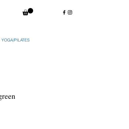
YOGA/PILATES
green