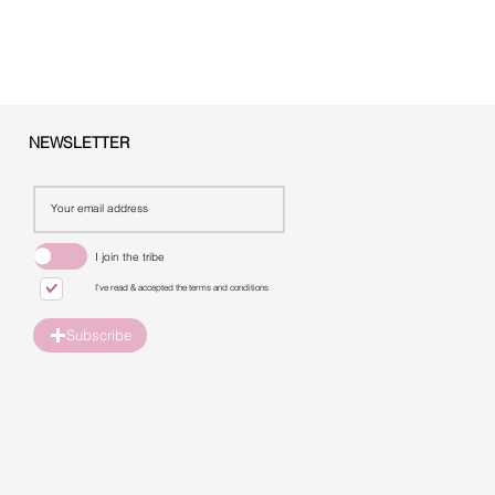
NEWSLETTER
I join the tribe
I've read & accepted the terms and conditions
Subscribe