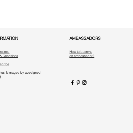
ORMATION
AMBASSADORS
notices
How to become
& Conditions
an ambassador?
scribe
ticles & images by apesigned
9