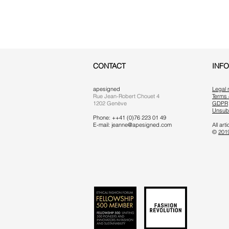
CONTACT
INF
apesigned
Legal 
Rue Jean-Robert Chouet 4
Terms 
1202 Genève
GDPR
Unsub
Phone: ++41 (0)76 223 01 49
E-mail:
jeanne@apesigned.com
All ar
©
201