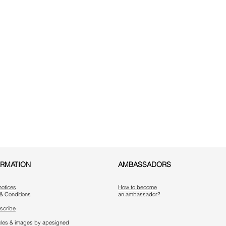
ORMATION
AMBASSADORS
notices
How to become
& Conditions
an ambassador?
scribe
ticles & images by apesigned