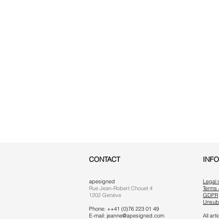
CONTACT
INF
apesigned
Legal 
Rue Jean-Robert Chouet 4
Terms 
1202 Genève
GDPR
Unsub
Phone: ++41 (0)76 223 01 49
E-mail:
jeanne@apesigned.com
All ar