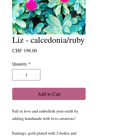
Liz - calcedonia/ruby
Price
CHF 198.00
Quantity
*
Add to Cart
Fall in love and embellish your outfit by
adding handmade with love creations!
Earrings: gold plated with 2 fushia and